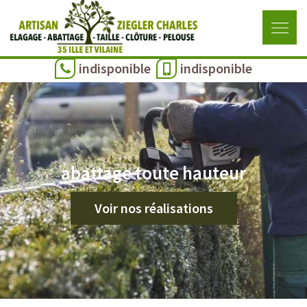
indisponible
indisponible
abattage toute hauteur
Voir nos réalisations