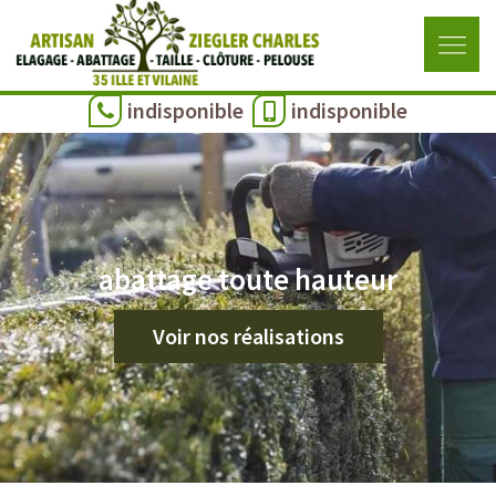
indisponible
indisponible
abattage toute hauteur
Voir nos réalisations