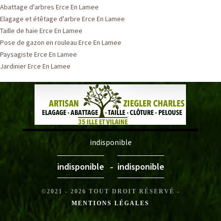
Abattage d'arbres Erce En Lamee
Elagage et étêtage d'arbre Erce En Lamee
Taille de haie Erce En Lamee
Pose de gazon en rouleau Erce En Lamee
Paysagiste Erce En Lamee
Jardinier Erce En Lamee
indisponible
-
indisponible
indisponible
©2021 - 2026 TOUT DROIT RÉSERVÉ -
MENTIONS LÉGALES