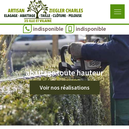
indisponible
indisponible
abattage toute hauteur
Voir nos réalisations