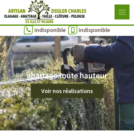
indisponible
indisponible
abattage toute hauteur
Voir nos réalisations