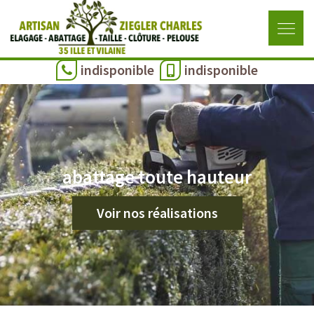
indisponible
indisponible
abattage toute hauteur
Voir nos réalisations