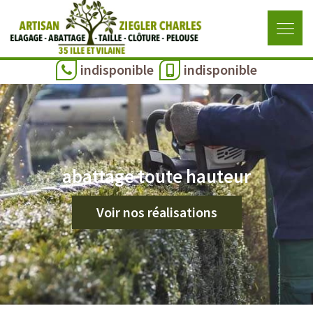
indisponible
indisponible
abattage toute hauteur
Voir nos réalisations