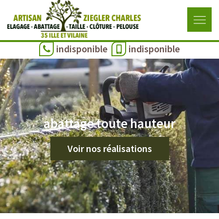
indisponible
indisponible
abattage toute hauteur
Voir nos réalisations