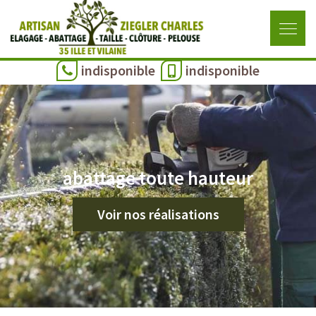
indisponible
indisponible
abattage toute hauteur
Voir nos réalisations