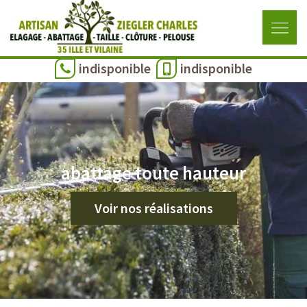
indisponible
indisponible
abattage toute hauteur
Voir nos réalisations