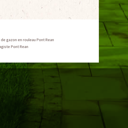
 de gazon en rouleau Pont Rean
agiste Pont Rean