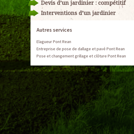
Devis d’un jardinier : compétitif
Interventions d’un jardinier
Autres services
Elagueur Pont Rean
Entreprise de pose de dallage et pavé Pont Rean
Pose et changement grillage et clôture Pont Rean