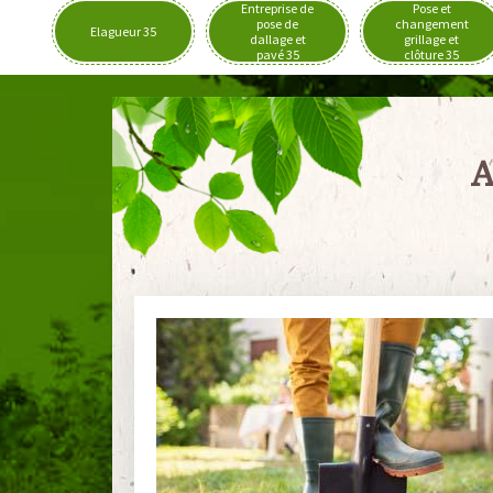
Entreprise de
Pose et
pose de
changement
Elagueur 35
dallage et
grillage et
pavé 35
clôture 35
A