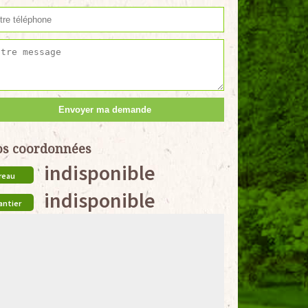
s coordonnées
indisponible
reau
indisponible
antier