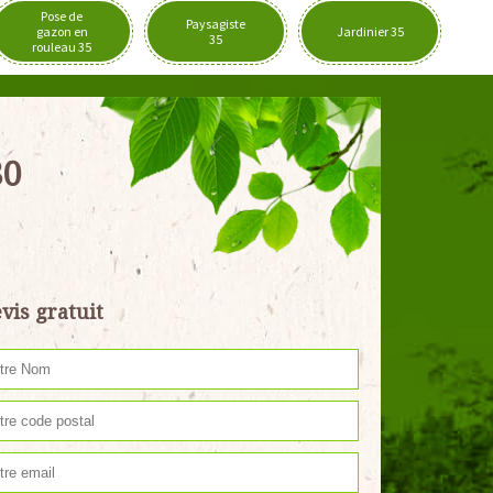
Pose de
Paysagiste
gazon en
Jardinier 35
35
rouleau 35
80
vis gratuit