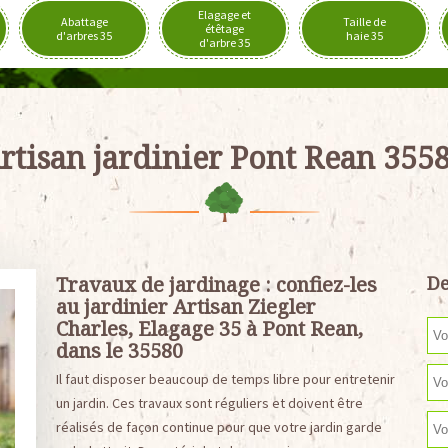
Elagage et
Abattage
Taille de
étêtage
d'arbres 35
haie 35
d'arbre 35
rtisan jardinier Pont Rean 355
Travaux de jardinage : confiez-les
De
au jardinier Artisan Ziegler
Charles, Elagage 35 à Pont Rean,
dans le 35580
Il faut disposer beaucoup de temps libre pour entretenir
un jardin. Ces travaux sont réguliers et doivent être
réalisés de façon continue pour que votre jardin garde