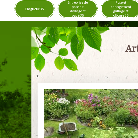
Entreprise de
Pose et
pose de
changement
Elagueur 35
dallage et
grillage et
pavé 35
clôture 35
Ar