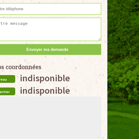
s coordonnées
indisponible
reau
indisponible
antier