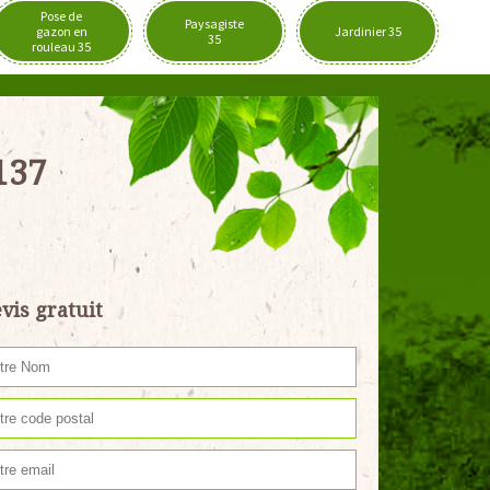
Pose de
Paysagiste
gazon en
Jardinier 35
35
rouleau 35
137
vis gratuit