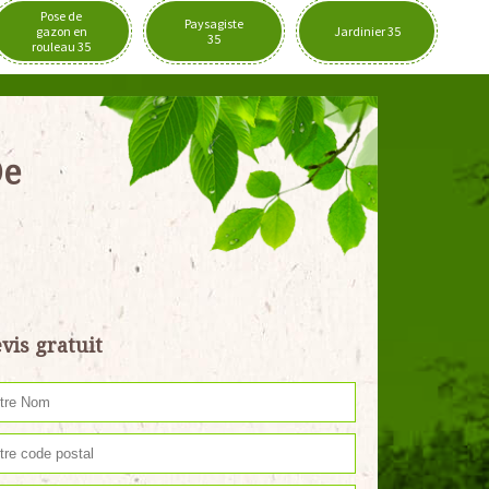
Pose de
Paysagiste
gazon en
Jardinier 35
35
rouleau 35
De
vis gratuit