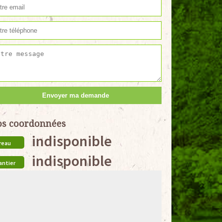
s coordonnées
indisponible
reau
indisponible
antier