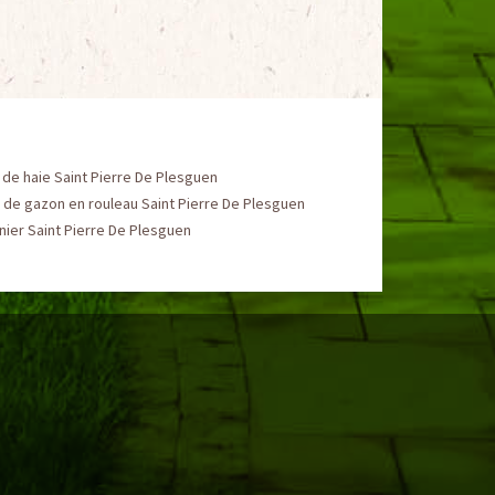
e de haie Saint Pierre De Plesguen
de gazon en rouleau Saint Pierre De Plesguen
nier Saint Pierre De Plesguen