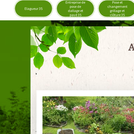
Entreprise de
Pose et
pose de
changement
Elagueur 35
dallage et
grillage et
pavé 35
clôture 35
A