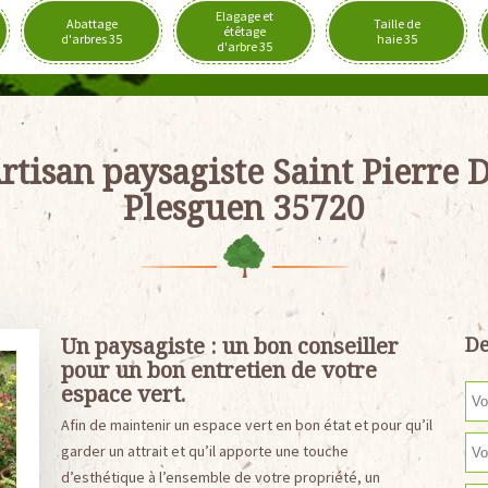
Elagage et
Abattage
Taille de
étêtage
d'arbres 35
haie 35
d'arbre 35
rtisan paysagiste Saint Pierre 
Plesguen 35720
Un paysagiste : un bon conseiller
De
pour un bon entretien de votre
espace vert.
Afin de maintenir un espace vert en bon état et pour qu’il
garder un attrait et qu’il apporte une touche
d’esthétique à l’ensemble de votre propriété, un