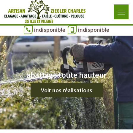
indisponible
indisponible
abattage toute hauteur
Voir nos réalisations