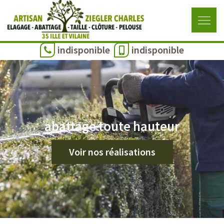
indisponible
indisponible
abattage toute hauteur
Voir nos réalisations