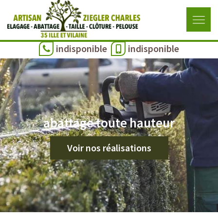
indisponible
indisponible
abattage toute hauteur
Voir nos réalisations