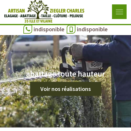
indisponible
indisponible
abattage toute hauteur
Voir nos réalisations