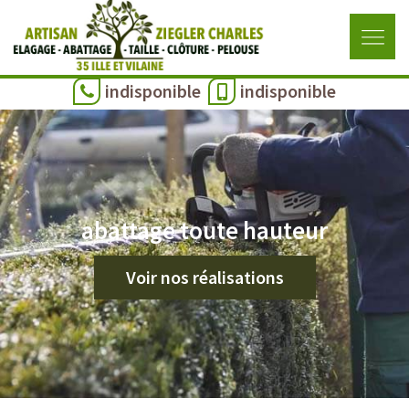
indisponible
indisponible
abattage toute hauteur
Voir nos réalisations