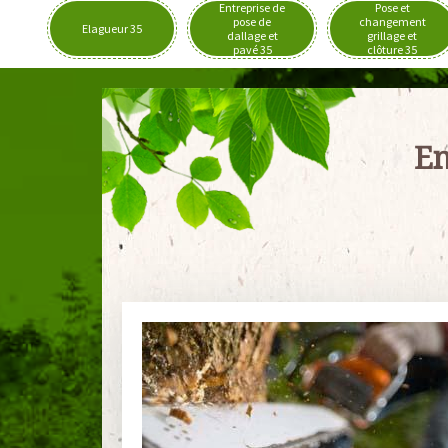
Entreprise de
Pose et
pose de
changement
Elagueur 35
dallage et
grillage et
pavé 35
clôture 35
En