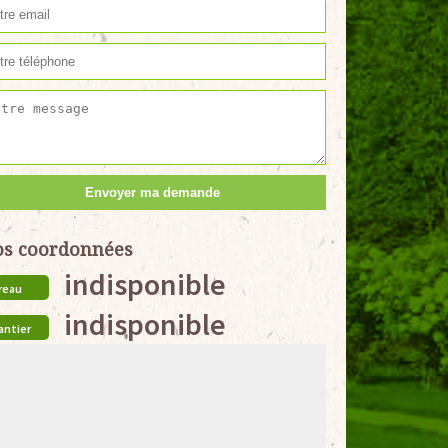
s coordonnées
indisponible
reau
indisponible
antier