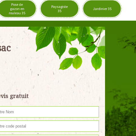
Pose de
Paysagiste
gazon en
Jardinier 35
35
rouleau 35
sac
vis gratuit