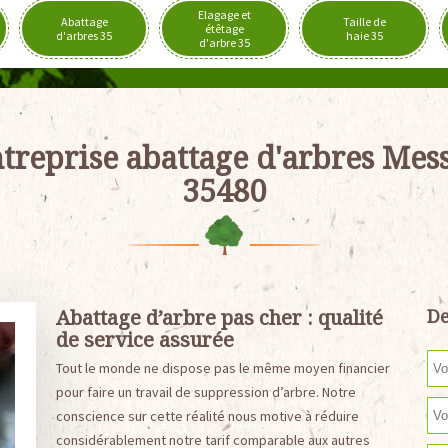
Elagage et
Abattage
Taille de
étêtage
d'arbres 35
haie 35
d'arbre 35
treprise abattage d'arbres Mes
35480
Abattage d’arbre pas cher : qualité
De
de service assurée
Tout le monde ne dispose pas le même moyen financier
pour faire un travail de suppression d’arbre. Notre
conscience sur cette réalité nous motive à réduire
considérablement notre tarif comparable aux autres