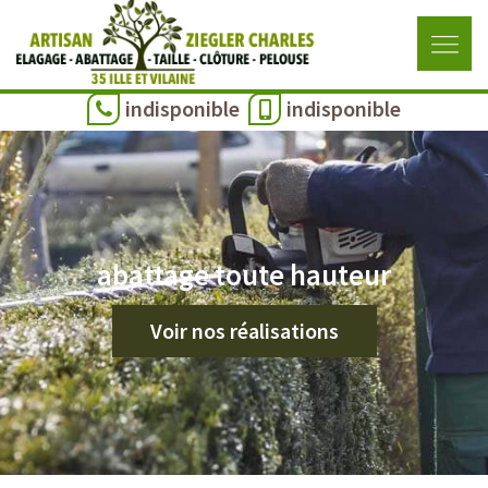
indisponible
indisponible
abattage toute hauteur
Voir nos réalisations