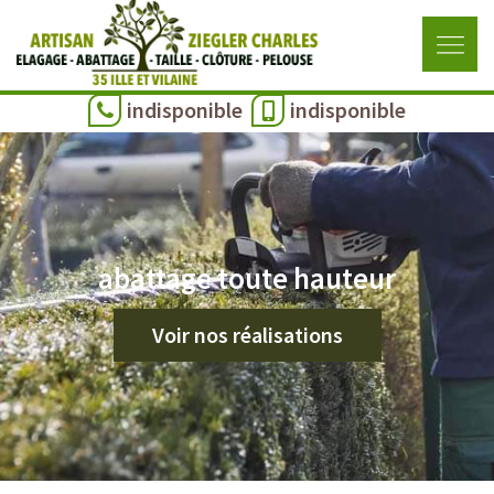
indisponible
indisponible
abattage toute hauteur
Voir nos réalisations