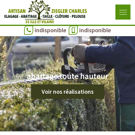
indisponible
indisponible
abattage toute hauteur
Voir nos réalisations