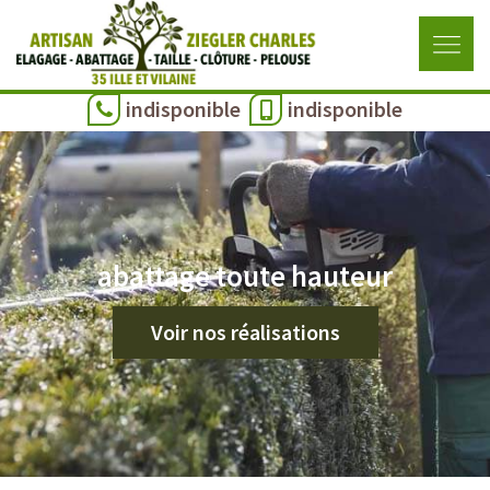
indisponible
indisponible
abattage toute hauteur
Voir nos réalisations