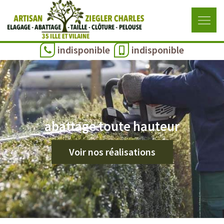
indisponible
indisponible
abattage toute hauteur
Voir nos réalisations