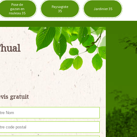
Pose de
Paysagiste
gazon en
Jardinier 35
35
rouleau 35
Thual
vis gratuit