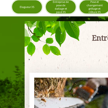
Entreprise de
Pose et
pose de
changement
Elagueur 35
dallage et
grillage et
pavé 35
clôture 35
Entr