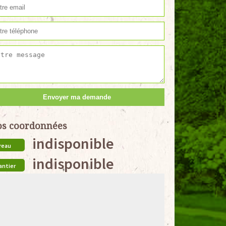
s coordonnées
indisponible
reau
indisponible
antier