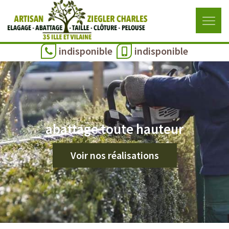
indisponible
indisponible
abattage toute hauteur
Voir nos réalisations