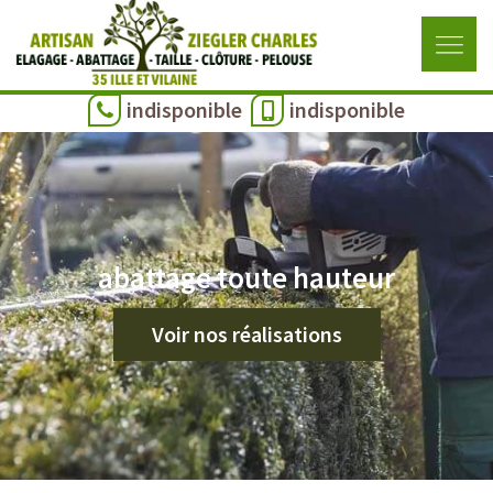
indisponible
indisponible
abattage toute hauteur
Voir nos réalisations