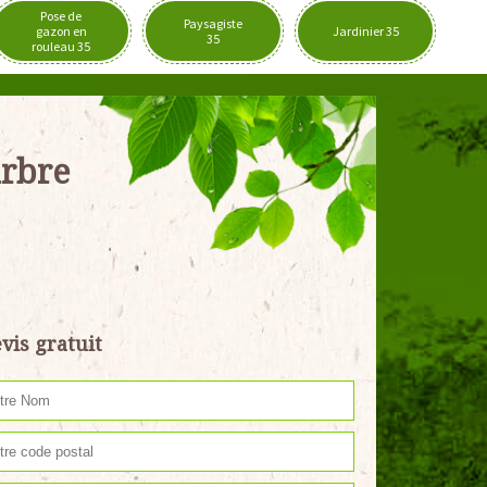
Pose de
Paysagiste
gazon en
Jardinier 35
35
rouleau 35
arbre
vis gratuit