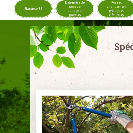
Entreprise de
Pose et
pose de
changement
Elagueur 35
dallage et
grillage et
pavé 35
clôture 35
Spéc