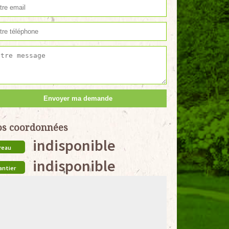
s coordonnées
indisponible
reau
indisponible
antier