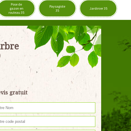
Pose de
Paysagiste
gazon en
Jardinier 35
35
rouleau 35
arbre
0
vis gratuit