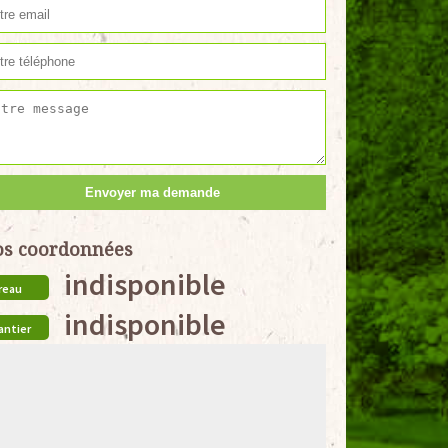
s coordonnées
indisponible
reau
indisponible
antier