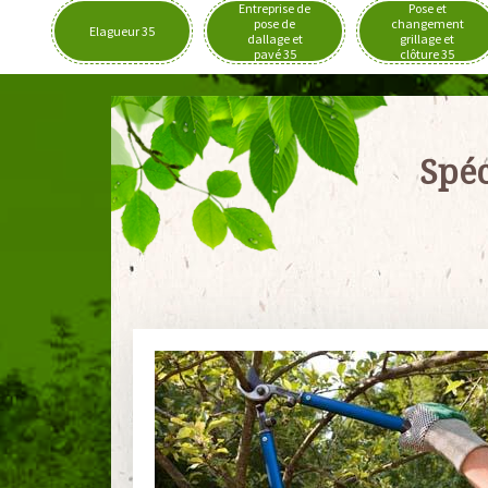
Entreprise de
Pose et
pose de
changement
Elagueur 35
dallage et
grillage et
pavé 35
clôture 35
Spéc