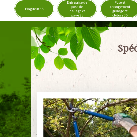
Entreprise de
Pose et
pose de
changement
Elagueur 35
dallage et
grillage et
pavé 35
clôture 35
Spéc