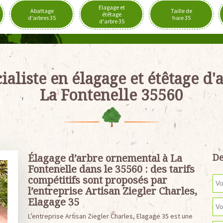
Elagage et
Abattage
Taille de
étêtage
d'arbres 35
haie 35
d'arbre 35
ialiste en élagage et étêtage d'
La Fontenelle 35560
Élagage d’arbre ornemental à La
De
Fontenelle dans le 35560 : des tarifs
compétitifs sont proposés par
l’entreprise Artisan Ziegler Charles,
Elagage 35
L’entreprise Artisan Ziegler Charles, Elagage 35 est une