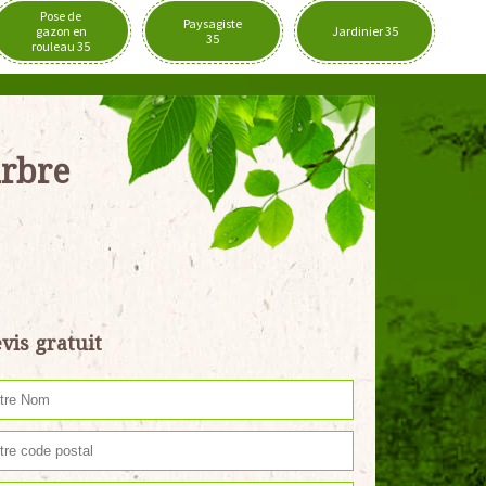
Pose de
Paysagiste
gazon en
Jardinier 35
35
rouleau 35
arbre
vis gratuit