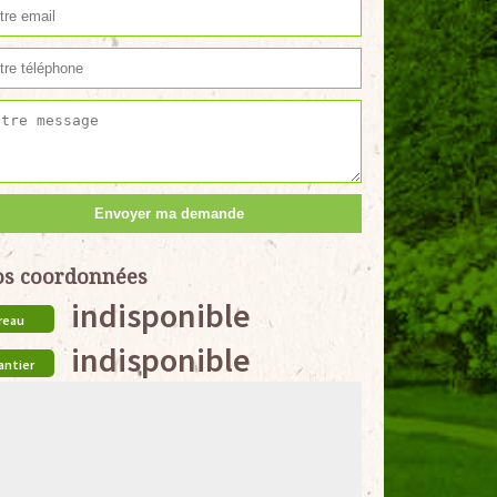
s coordonnées
indisponible
reau
indisponible
antier