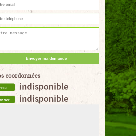
s coordonnées
indisponible
reau
indisponible
antier