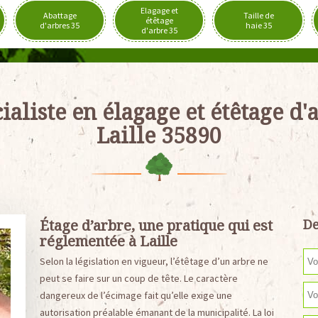
Elagage et
Abattage
Taille de
étêtage
d'arbres 35
haie 35
d'arbre 35
ialiste en élagage et étêtage d'
Laille 35890
Étage d’arbre, une pratique qui est
De
réglementée à Laille
Selon la législation en vigueur, l’étêtage d’un arbre ne
peut se faire sur un coup de tête. Le caractère
dangereux de l’écimage fait qu’elle exige une
autorisation préalable émanant de la municipalité. La loi