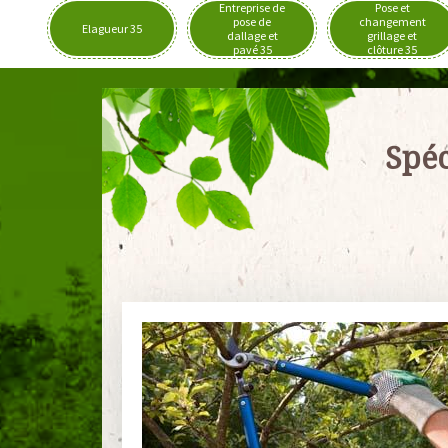
Entreprise de
Pose et
pose de
changement
Elagueur 35
dallage et
grillage et
pavé 35
clôture 35
Spéc