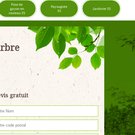
Pose de
Paysagiste
gazon en
Jardinier 35
35
rouleau 35
arbre
vis gratuit