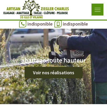
indisponible
indisponible
abattage toute hauteur
Voir nos réalisations