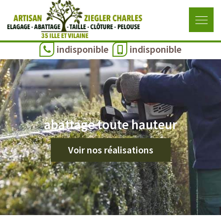
indisponible
indisponible
abattage toute hauteur
Voir nos réalisations