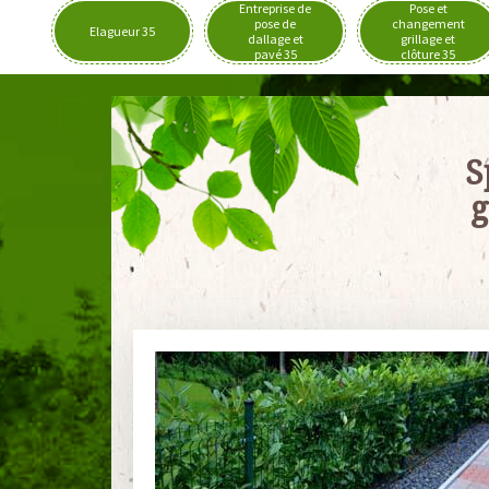
Entreprise de
Pose et
pose de
changement
Elagueur 35
dallage et
grillage et
pavé 35
clôture 35
S
g