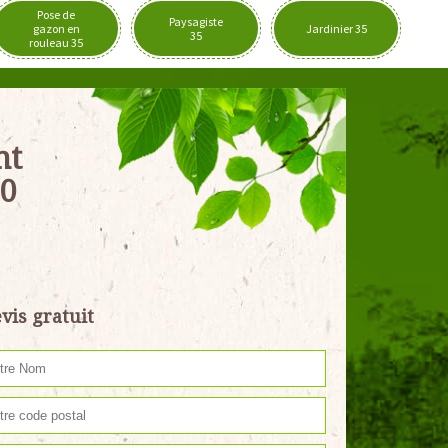
Pose de
Paysagiste
gazon en
Jardinier 35
35
rouleau 35
nt
50
vis gratuit