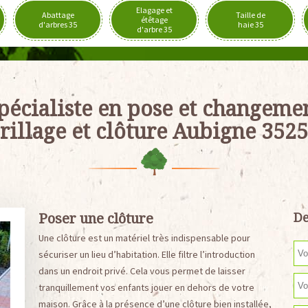
Elagage et
Abattage
Taille de
étêtage
d'arbres 35
haie 35
d'arbre 35
pécialiste en pose et changeme
rillage et clôture Aubigne 352
Poser une clôture
De
Une clôture est un matériel très indispensable pour
sécuriser un lieu d’habitation. Elle filtre l’introduction
dans un endroit privé. Cela vous permet de laisser
tranquillement vos enfants jouer en dehors de votre
maison. Grâce à la présence d’une clôture bien installée,