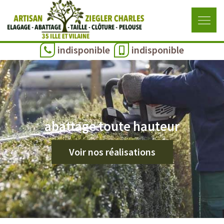
indisponible
indisponible
abattage toute hauteur
Voir nos réalisations