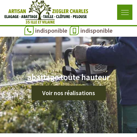
indisponible
indisponible
abattage toute hauteur
Voir nos réalisations