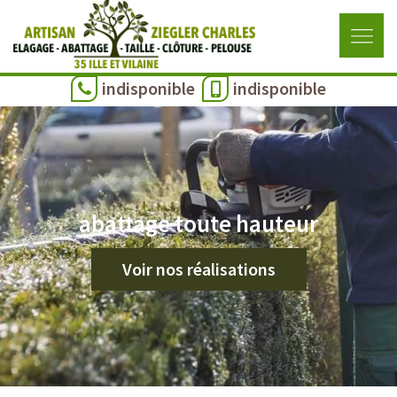
indisponible
indisponible
abattage toute hauteur
Voir nos réalisations