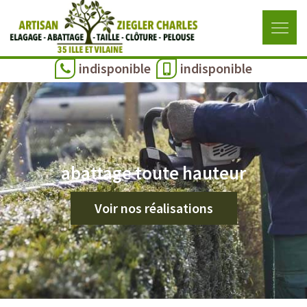
indisponible
indisponible
abattage toute hauteur
Voir nos réalisations