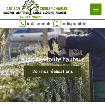
indisponible
indisponible
abattage toute hauteur
Voir nos réalisations