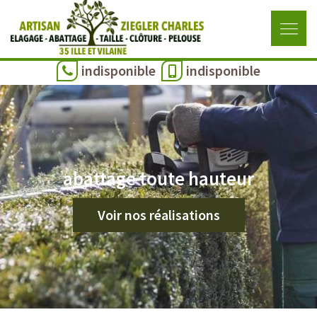
indisponible
indisponible
abattage toute hauteur
Voir nos réalisations