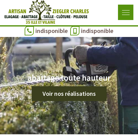
indisponible
indisponible
abattage toute hauteur
Voir nos réalisations