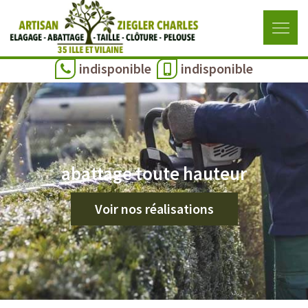
indisponible
indisponible
abattage toute hauteur
Voir nos réalisations