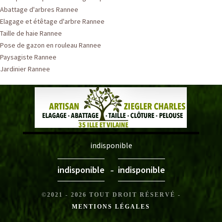
Abattage d'arbres Rannee
Elagage et étêtage d'arbre Rannee
Taille de haie Rannee
Pose de gazon en rouleau Rannee
Paysagiste Rannee
Jardinier Rannee
indisponible
-
indisponible
indisponible
©2021 - 2026 TOUT DROIT RÉSERVÉ -
MENTIONS LÉGALES