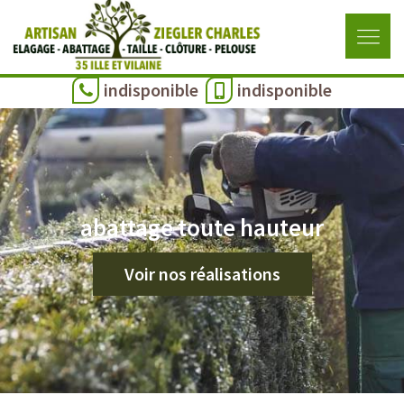
indisponible
indisponible
abattage toute hauteur
Voir nos réalisations