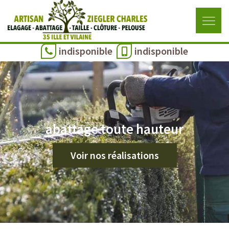
indisponible
indisponible
abattage toute hauteur
Voir nos réalisations