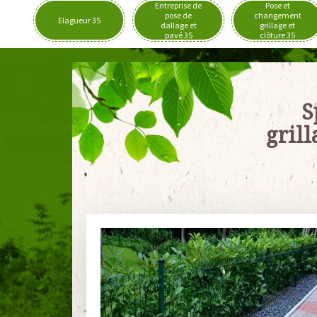
Entreprise de
Pose et
pose de
changement
Elagueur 35
dallage et
grillage et
pavé 35
clôture 35
S
gril