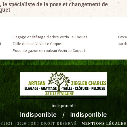
, le spécialiste de la pose et changement de
oquet
Elagage et étêtage d'arbre Vezin Le Coquet
Pays
t
Taille de haie Vezin Le Coquet
Jardi
Pose de gazon en rouleau Vezin Le Coquet
indisponible
indisponible
/
indisponible
©2021 - 2026 TOUT DROIT RÉSERVÉ -
MENTIONS LÉGALES