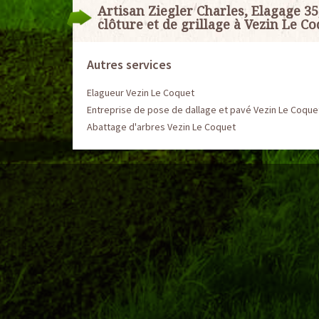
Artisan Ziegler Charles, Elagage 35
clôture et de grillage à Vezin Le C
Autres services
Elagueur Vezin Le Coquet
Entreprise de pose de dallage et pavé Vezin Le Coque
Abattage d'arbres Vezin Le Coquet