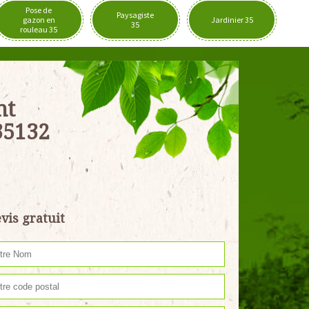
Pose de
Paysagiste
gazon en
Jardinier 35
35
rouleau 35
nt
35132
vis gratuit