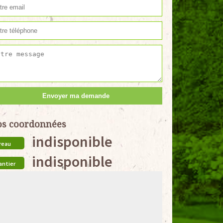
s coordonnées
indisponible
reau
indisponible
antier