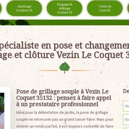
Elagage et
Abattage
Taille de
étêtage
d'arbres 35
haie 35
d'arbre 35
pécialiste en pose et changeme
lage et clôture Vezin Le Coquet 
Pose de grillage souple à Vezin Le
De
Coquet 35132 : pensez à faire appel
à un prestataire professionnel
Idéal pour la délimitation de jardin, la pose de grillage
souple ne nécessite pas un grand savoir-faire. Mais pour
obtenir un rendu parfait, il est toujours conseillé de faire