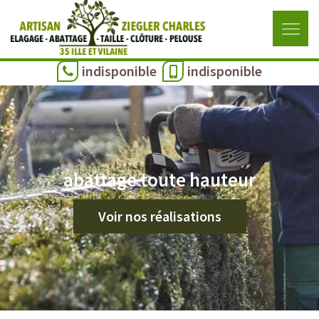
indisponible
indisponible
abattage toute hauteur
Voir nos réalisations