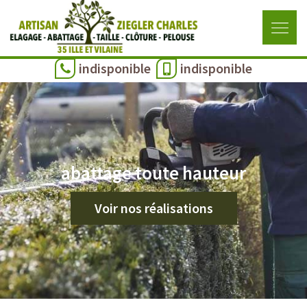
indisponible
indisponible
abattage toute hauteur
Voir nos réalisations