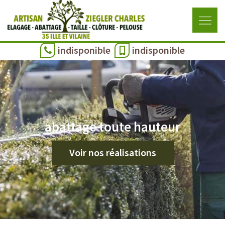
indisponible
indisponible
abattage toute hauteur
Voir nos réalisations