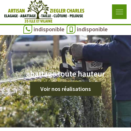
indisponible
indisponible
abattage toute hauteur
Voir nos réalisations