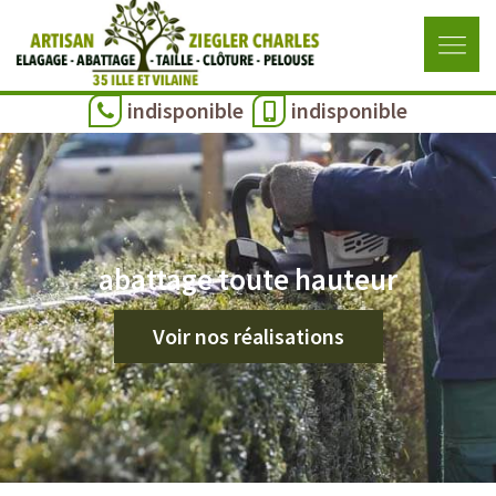
indisponible
indisponible
abattage toute hauteur
Voir nos réalisations